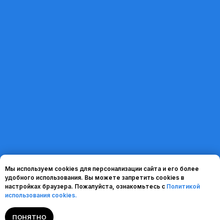
+7 (495) 269-09-80
По вопросам
support@omp.ru
партнерства
Для разработчиков
partners@omp.ru
dev-support@omp.ru
Политика обработки персональных данных
Согласие на обработку персональных данных
Мы используем cookies для персонализации сайта и его более
Правила использования
удобного использования. Вы можете запретить cookies в
cookies
настройках браузера. Пожалуйста, ознакомьтесь с
Политикой
Кодекс деловой этики поставщика
использования cookies.
Условия использования
ПОНЯТНО