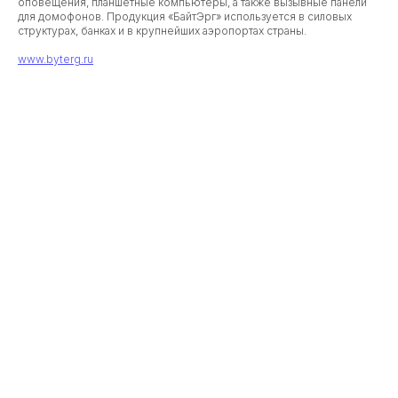
оповещения, планшетные компьютеры, а также вызывные панели
для домофонов. Продукция «БайтЭрг» используется в силовых
структурах, банках и в крупнейших аэропортах страны.
www.byterg.ru