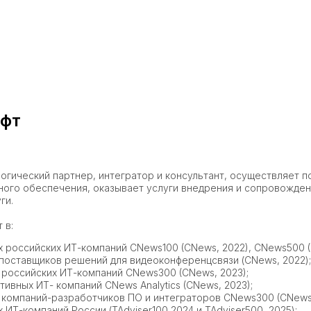
офт
огический партнер, интегратор и консультант, осуществляет п
ного обеспечения, оказывает услуги внедрения и сопровожден
ги.
 в:
х российских ИТ-компаний CNews100 (CNews, 2022), CNews500 (
 поставщиков решений для видеоконференцсвязи (CNews, 2022);
 российских ИТ-компаний CNews300 (CNews, 2023);
тивных ИТ- компаний CNews Analytics (CNews, 2023);
 компаний-разработчиков ПО и интеграторов CNews300 (CNews,
 ИТ-компаний России (TAdviser100,2024 и TAdviser500, 2025);