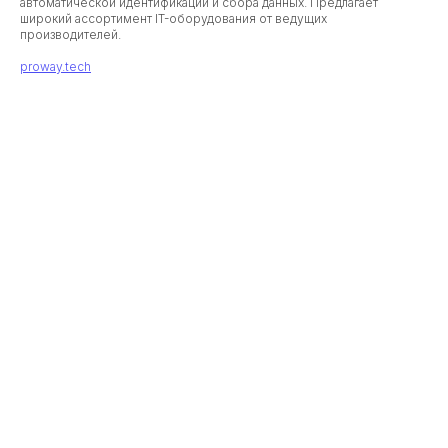
автоматической идентификации и сбора данных. Предлагает
широкий ассортимент IT-оборудования от ведущих
производителей.
proway.tech