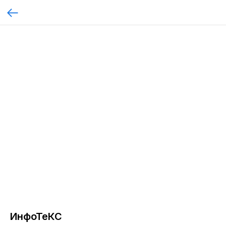
ИнфоТеКС