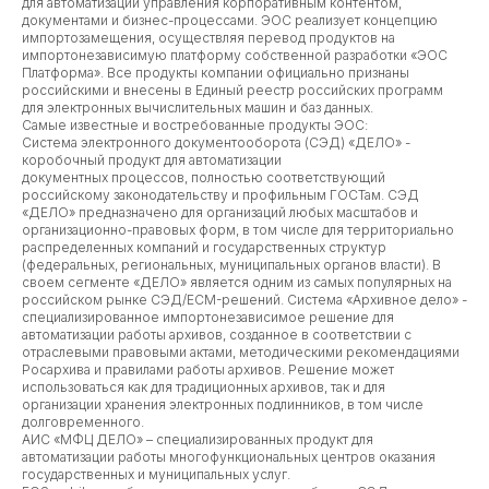
для автоматизации управления корпоративным контентом,
документами и бизнес-процессами. ЭОС реализует концепцию
импортозамещения, осуществляя перевод продуктов на
импортонезависимую платформу собственной разработки «ЭОС
Платформа». Все продукты компании официально признаны
российскими и внесены в Единый реестр российских программ
для электронных вычислительных машин и баз данных.
Самые известные и востребованные продукты ЭОС:
Система электронного документооборота (СЭД) «ДЕЛО» -
коробочный продукт для автоматизации
документных процессов, полностью соответствующий
российскому законодательству и профильным ГОСТам. СЭД
«ДЕЛО» предназначено для организаций любых масштабов и
организационно-правовых форм, в том числе для территориально
распределенных компаний и государственных структур
(федеральных, региональных, муниципальных органов власти). В
своем сегменте «ДЕЛО» является одним из самых популярных на
российском рынке СЭД/ECM-решений. Система «Архивное дело» -
специализированное импортонезависимое решение для
автоматизации работы архивов, созданное в соответствии с
отраслевыми правовыми актами, методическими рекомендациями
Росархива и правилами работы архивов. Решение может
использоваться как для традиционных архивов, так и для
организации хранения электронных подлинников, в том числе
долговременного.
АИС «МФЦ ДЕЛО» – специализированных продукт для
автоматизации работы многофункциональных центров оказания
государственных и муниципальных услуг.