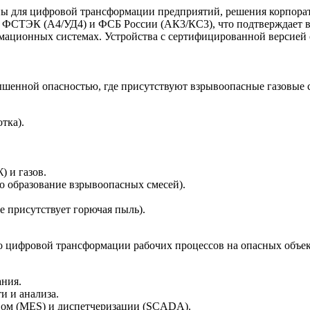
ны для цифровой трансформации предприятий, решения корпора
 ФСТЭК (А4/УД4) и ФСБ России (АК3/КС3), что подтверждает во
ационных системах. Устройства с сертифицированной версией
вышенной опасностью, где присутствуют взрывоопасные газовые 
тка).
 и газов.
но образование взрывоопасных смесей).
 присутствует горючая пыль).
 цифровой трансформации рабочих процессов на опасных объек
ания.
и и анализа.
вом (MES) и диспетчеризации (SCADA).