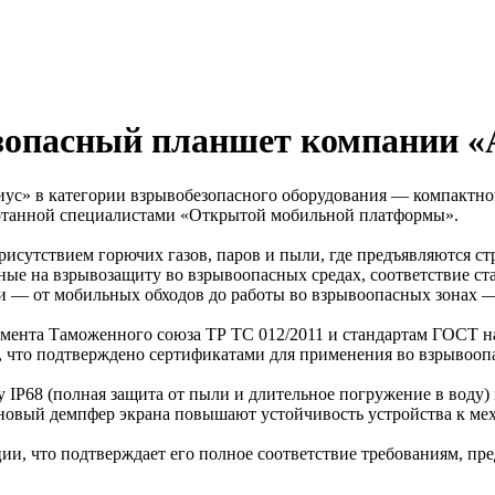
зопасный планшет компании «А
ус» в категории взрывобезопасного оборудования — компактно
ботанной специалистами «Открытой мобильной платформы».
рисутствием горючих газов, паров и пыли, где предъявляются ст
ые на взрывозащиту во взрывоопасных средах, соответствие ст
чи — от мобильных обходов до работы во взрывоопасных зонах 
амента Таможенного союза ТР ТС 012/2011 и стандартам ГОСТ н
что подтверждено сертификатами для применения во взрывоопасн
IP68 (полная защита от пыли и длительное погружение в воду) 
новый демпфер экрана повышают устойчивость устройства к ме
и, что подтверждает его полное соответствие требованиям, пр