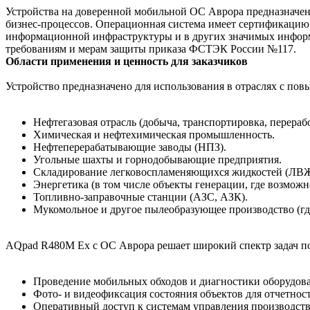
Устройства на доверенной мобильной ОС Аврора предназначе
бизнес-процессов. Операционная система имеет сертификацию
информационной инфраструктуры и в других значимых информ
требованиям и мерам защиты приказа ФСТЭК России №117.
Области применения и ценность для заказчиков
Устройство предназначено для использования в отраслях с по
Нефтегазовая отрасль (добыча, транспортировка, перерабо
Химическая и нефтехимическая промышленность.
Нефтеперерабатывающие заводы (НПЗ).
Угольные шахты и горнодобывающие предприятия.
Складирование легковоспламеняющихся жидкостей (ЛВЖ)
Энергетика (в том числе объекты генерации, где возмож
Топливно-заправочные станции (АЗС, АЗК).
Мукомольное и другое пылеобразующее производство (где
AQpad R480M Ex с ОС Аврора решает широкий спектр задач по
Проведение мобильных обходов и диагностики оборудов
Фото- и видеофиксация состояния объектов для отчетност
Оперативный доступ к системам управления производст