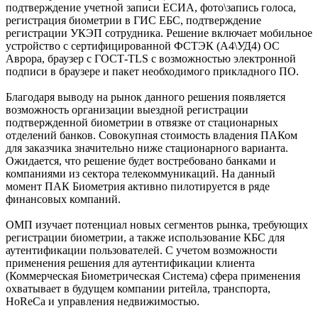
подтверждение учетной записи ЕСИА, фото\запись голоса,
регистрация биометрии в ГИС ЕБС, подтверждение
регистрации УКЭП сотрудника. Решение включает мобильное
устройство с сертифицированной ФСТЭК (А4\УД4) ОС
Аврора, браузер с ГОСТ-TLS с возможностью электронной
подписи в браузере и пакет необходимого прикладного ПО.
Благодаря выводу на рынок данного решения появляется
возможность организации выездной регистрации
подтвержденной биометрии в отвязке от стационарных
отделений банков. Совокупная стоимость владения ПАКом
для заказчика значительно ниже стационарного варианта.
Ожидается, что решение будет востребовано банками и
компаниями из сектора телекоммуникаций. На данный
момент ПАК Биометрия активно пилотируется в ряде
финансовых компаний.
ОМП изучает потенциал новых сегментов рынка, требующих
регистрации биометрии, а также использование КБС для
аутентификации пользователей. С учетом возможности
применения решения для аутентификации клиента
(Коммерческая Биометрическая Система) сфера применения
охватывает в будущем компании ритейла, транспорта,
HoReCa и управления недвижимостью.