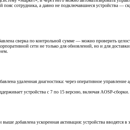
систему «Маркет», и через него можно автоматизировать упра
й пояс сотрудника, а давно не подключавшиеся устройства — ск
авлена сверка по контрольной сумме — можно проверить целост
поративной сети не только для обновлений, но и для доставки
нем.
бавлена удаленная диагностика: через оперативное управление а
держивает устройства с 7 по 15 версию, включая AOSP-сборки.
и выше добавлена ускоренная активация: устройства вводятся в 