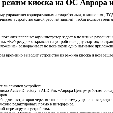
т режим киоска на ОС Аврора и
у управления корпоративными смартфонами, планшетами, ТСД и
ичивает устройство одной рабочей задачей, чтобы пользователь
а появился впервые: администратор задает в политике разрешенн
ска. «Веб-ресурс» открывает на устройстве одну стартовую стра
ложение» разворачивает во весь экран одно нативное приложе
рая временно выводит устройство из режима киоска и возвращает
ух миллионов устройств.
имо Active Directory и ALD Pro, «Аврора Центр» работает со с
оров.
ей администраторов через внешнюю систему управления доступо
можно редактировать прямо в интерфейсе.
ой перезагрузки устройства.