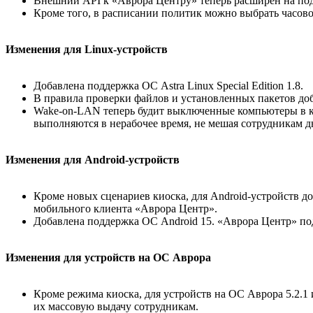
Внешний API к «Аврора Центру» теперь расширен на под
Кроме того, в расписании политик можно выбрать часово
Изменения для Linux-устройств
Добавлена поддержка ОС Astra Linux Special Edition 1.8.
В правила проверки файлов и установленных пакетов доб
Wake-on-LAN теперь будит выключенные компьютеры в кор
выполняются в нерабочее время, не мешая сотрудникам д
Изменения для Android-устройств
Кроме новых сценариев киоска, для Android-устройств до
мобильного клиента «Аврора Центр».
Добавлена поддержка ОС Android 15. «Аврора Центр» под
Изменения для устройств на ОС Аврора
Кроме режима киоска, для устройств на ОС Аврора 5.2.1 
их массовую выдачу сотрудникам.