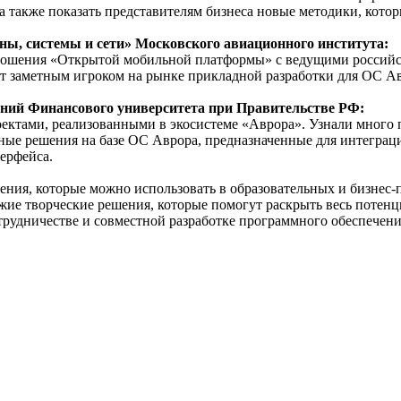
, а также показать представителям бизнеса новые методики, кото
, системы и сети» Московского авиационного института:
ношения «Открытой мобильной платформы» с ведущими российск
нут заметным игроком на рынке прикладной разработки для ОС А
ний Финансового университета при Правительстве РФ:
ктами, реализованными в экосистеме «Аврора». Узнали много п
ные решения на базе ОС Аврора, предназначенные для интеграц
ерфейса.
ния, которые можно использовать в образовательных и бизнес-п
жие творческие решения, которые помогут раскрыть весь потен
трудничестве и совместной разработке программного обеспечен