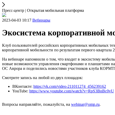
Пресс-центр | Открытая мобильная платформа
2023-04-03 10:17
Вебинары
Экосистема корпоративной моб
Клуб пользователей российских корпоративных мобильных т
корпоративной мобильности по результатам первого квартала 2
На вебинаре напомнили о том, что входит в экосистему мобил
новые возможности управления смартфонами и планшетами на 
ОС Аврора и поделились новостями участников клуба КОРМТ
Смотрите запись на любой из двух площадок:
ВКонтакте:
https://vk.com/video-211011274_456239162
YouTube:
https://www.youtube.com/watch?v=RpS3BnBc0vU
Вопросы направляйте, пожалуйста, на
webinar@omp.ru
.