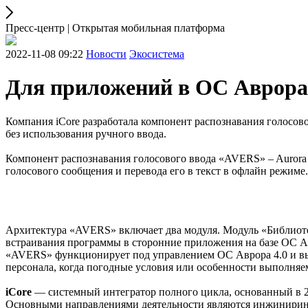
Пресс-центр | Открытая мобильная платформа
2022-11-08 09:22
Новости
Экосистема
Для приложений в ОС Аврора 4
Компания iCore разработала компонент распознавания голосов
без использования ручного ввода.
Компонент распознавания голосового ввода «AVERS» – Aurora 
голосового сообщения и перевода его в текст в офлайн режиме.
Архитектура «AVERS» включает два модуля. Модуль «Библиотек
встраивания программы в сторонние приложения на базе ОС А
«AVERS» функционирует под управлением ОС Аврора 4.0 и выш
персонала, когда погодные условия или особенности выполняем
iCore
— системный интегратор полного цикла, основанный в 2
Основными направлениями деятельности являются инжиниринго