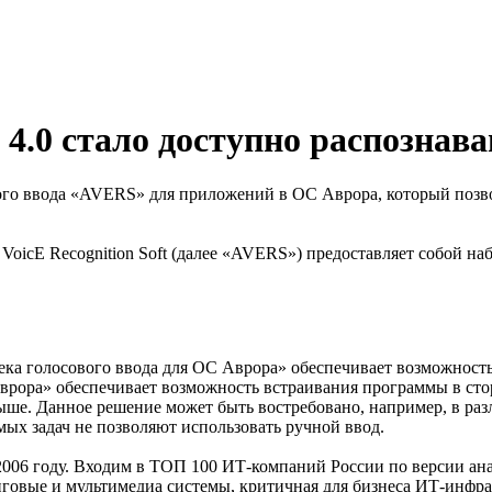
.0 стало доступно распознава
ого ввода «AVERS» для приложений в ОС Аврора, который позво
VoicE Recognition Soft (далее «AVERS») предоставляет собой н
а голосового ввода для ОС Аврора» обеспечивает возможность п
врора» обеспечивает возможность встраивания программы в сто
е. Данное решение может быть востребовано, например, в раз
ых задач не позволяют использовать ручной ввод.
006 году. Входим в ТОП 100 ИТ-компаний России по версии ан
вые и мультимедиа системы, критичная для бизнеса ИТ-инфрас