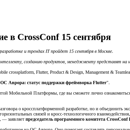
 в CrossConf 15 сентября
 разработке и трендах IT пройдет 15 сентября в Москве.
 интеллекту, созданию продуктов, менеджменту представят на н
e crossplatform, Flutter, Produсt & Design, Management & Teaml
"
ОС Аврора: статус поддержки фреймворка Flutter
".
рытой Мобильной Платформы, где вы сможете лично ознакомиться
азговора о кроссплатформенной разработке, но и объединить эк
оризонтальных связей и кросс-технологичного взаимодействия, 
, — заявляет
председатель программного комитета CrossCon
работанное на ОС Аврора. Оно помогает составлять персонально