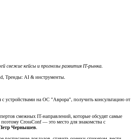
ей свежие кейсы и прогнозы развития IT-рынка.
ead, Тренды: AI & инструменты.
 с устройствами на ОС "Аврора", получить консультацию от
спертов смежных IT-направлений, которые обсудят самые
поэтому CrossConf — это место для знакомства с
f Петр Чернышев
.
е расписание докладов, ставить оценки спикерам, вести