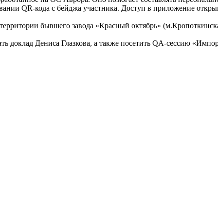
вании QR-кода с бейджа участника. Доступ в приложение открыв
а территории бывшего завода «Красный октябрь» (м.Кропоткинска
 доклад Дениса Глазкова, а также посетить QA-сессию «Импорт