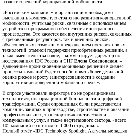
развитию решений корпоративной мобильности.
«Российским компаниям и организациям необходимо
выстраивать комплексную стратегию развития корпоративной
мобильности, учитывая риски, связанные с использованием
устройств и программного обеспечения иностранного
производства. Это касается как внутренних рисков, связанных
с требованиями регуляторов, так и внешних рисков,
обусловленных возможным прекращением поставок новых
технологий, отменой поддержки приобретенных решений, а
также вмешательства извне, – комментирует директор по
исследованиям IDC Россия и СНГ
Елена Семеновская
. –
Дальнейшее проникновение мобильных решений в бизнес-
процессы компаний будет способствовать более детальной
оценке рисков и росту заинтересованности в создании
корпоративной доверенной мобильной среды».
В опросе участвовали директора по информационным
технологиям, информационной безопасности и цифровой
трансформации. Среди опрошенных были представители
компаний, занятых в производстве, строительстве и оказании
профессиональных, транспортно-логистических и
коммунальных услуг, а также нефтегазового сектора, - всего
105 компаний со штатом от 1 000 сотрудников.
Полный отчёт «IDC Technology Spotlight. Актуальные задачи