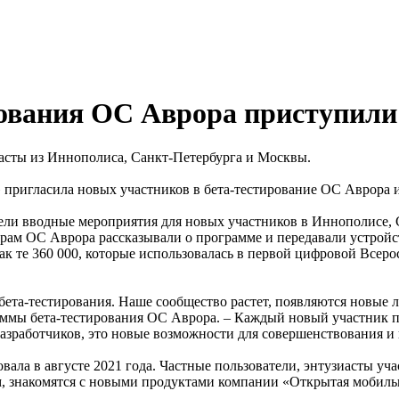
ования ОС Аврора приступили 
иасты из Иннополиса, Санкт-Петербурга и Москвы.
» пригласила новых участников в бета-тестирование ОС Аврора
ели вводные мероприятия для новых участников в Иннополисе, С
рам ОС Аврора рассказывали о программе и передавали устройс
ак те 360 000, которые использовалась в первой цифровой Всеро
 бета-тестирования. Наше сообщество растет, появляются новые 
аммы бета-тестирования ОС Аврора. – Каждый новый участник п
я разработчиков, это новые возможности для совершенствования 
ала в августе 2021 года. Частные пользователи, энтузиасты уч
, знакомятся с новыми продуктами компании «Открытая мобиль