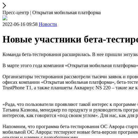
Пресс-центр | Открытая мобильная платформа
2022-06-16 09:58
Новости
Новые участники бета-тестир
Команда бета-тестирования расширилась. В нее пришли энтуз
В марте этого года компания «Открытая мобильная платформа
Организаторы тестирования рассмотрели тысячи заявок и пров
офисах компании «Открытая мобильная платформа», бета-тесте
TrustPhone Т1, а также планшеты Аквариус NS 220 – такие же к
«Рада, что пользователи проявляют такой интерес к программе
Татьяна Казнова, менеджер по продукту и руководитель прогр
интересов, как говорится «под своим углом». Для нас, как дл
Напомним, что программа бета-тестирования ОС Аврора стартов
мобильной ОС Аврора: тестируют новые бета-версии программ
опытом и идеями с разработчиками.