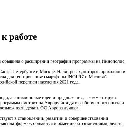
к работе
 и объявила о расширении географии программы на Иннополис.
анкт-Петербурге и Москве. На встречах, которые проходили в
тва для тестирования: смартфоны INOI R7 и Масштаб
ссийской переписи населения 2021 года.
люди, а с ними новые идеи и предложения, – комментирует
рограммы смотрит на Аврору исходя из собственного опыта и
и возможность делать ОС Аврора лучше».
аствуют в становлении, развитии и совершенствовании
ная платформа», общаются и обмениваются мнениями, делятся