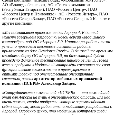
Среди компаний, использующих «Мобильный контролёр»:
АО «Вологдаоблэнерго», АО «Сетевая компания»
(Республика Татарстан), ПАО «Россети Центр», ПАО
«Россети Центр и Приволжье», АО «Россети Янтарь», ПАО
«Россети Северо-Запад», ПАО «Россети Северный Кавказ» и
другие компании.
«Мы подготовили приложение для Аврора 4. В данный
момент завершаем разработку новой версии «Мобильного
контролёра» под ОС «Аврора» 5.0. Нашими разработчиками
успешно проведены тестовые испытания работы
приложения на базе Developer Preview. В ближайшее время мы
ожидаем сборку ОС «Аврора» 5.0, на базе которой будет
проведено финальное тестирование нашего решения. Новая
версия продукта «Мобильный контролёр» сохранила все свои
функциональные возможности и преимущества и
оптимизирована под отечественные операционные
системы», заявил
архитектор мобильных приложений
компании «ИСЕРВ» Александр Зайцев.
«Сотрудничество с компанией «ИСЕРВ» — это важнейший
этап для Авроры на пути в энергетическую отрасль. Для нас
очень важно, чтобы продукты, которые зарекомендовали
себя в отрасли, могли работать на мобильных устройствах с
Авророй. Особенно ценно, что мобильный контролер среди