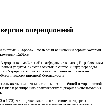
версии операционной
 системы «Аврора». Это первый банковский сервис, который
иложений RuStore.
 «Авроры» как мобильной платформы, отвечающей требованиям
совым услугам, включая открытие счетов и карт, переводы,
нием «Авроры» и отличается минимальной нагрузкой на
 области информационной безопасности.
использовать привычные сервисы в защищённой и управляемой
и и шаг к расширению практических сценариев использования
н.
и КС3), что подтверждает соответствие платформы
е применяются в системах с высокой степенью доверия,