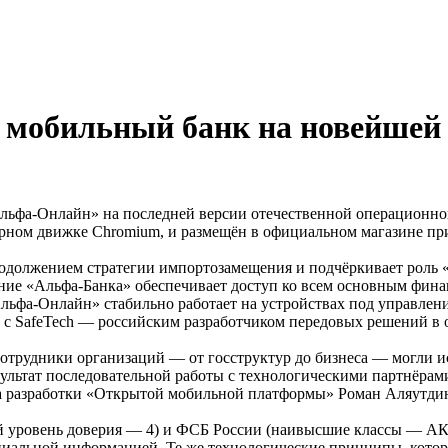
 мобильный банк на новейшей 
ьфа-Онлайн» на последней версии отечественной операционной
рном движке Chromium, и размещён в официальном магазине пр
родолжением стратегии импортозамещения и подчёркивает роль
ние «Альфа-Банка» обеспечивает доступ ко всем основным финан
Альфа-Онлайн» стабильно работает на устройствах под управле
 с SafeTech — российским разработчиком передовых решений в
отрудники организаций — от госструктур до бизнеса — могли 
ультат последовательной работы с технологическими партнёрам
а разработки «Открытой мобильной платформы» Роман Аляутди
ровень доверия — 4) и ФСБ России (наивысшие классы — АК3 
иальной информацией. Те же технологические принципы, которы