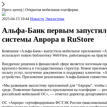
Пресс-центр | Открытая мобильная платформа
2025-04-15 10:44
Новости
Экосистема
Альфа-Банк первым запустил
системы Аврора в RuStore
Компания «Альфа-Банк» выпустила мобильное приложение «Ал
использует новую библиотеку WebView, работающую на браузе
Внедрение решения в финансовой сфере является логичным п
крупного бизнеса и государственных структур. Новое приложе
оплату услуг, получение документов и поддержку клиентов. «
устройство. Приложение реализовано Альфа-Банком совместно
«Мы развиваем экосистему приложений для “Авроры”, чтобы с
среде. Появление банковского приложения на платформе — рез
российской мобильной ОС», — отметил директор департамент
ОС «Аврора» сертифицирована ФСТЭК России (максимальный у
требованиям по работе с персональными данными и конфиденц