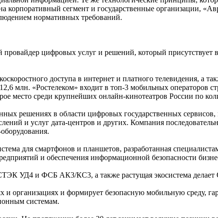
а корпоративный сегмент и государственные организации, «Авр
облюдением нормативных требований.
ровайдер цифровых услуг и решений, который присутствует во
скоростного доступа в интернет и платного телевидения, а так
12,6 млн. «Ростелеком» входит в топ-3 мобильных операторов ст
орое место среди крупнейших онлайн-кинотеатров России по ко
ых решениях в области цифровых государственных сервисов, к
слений и услуг дата-центров и других. Компания последовател
-оборудования.
истема для смартфонов и планшетов, разработанная специалист
редприятий и обеспечения информационной безопасности бизне
ТЭК УД4 и ФСБ АК3/КС3, а также растущая экосистема делает 
 и организациях и формирует безопасную мобильную среду, гар
ионным системам.