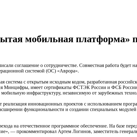
тая мобильная платформа» п
али соглашение о сотрудничестве. Совместная работа будет н
перационной системой (ОС) «Аврора».
я система с открытым исходным кодом, разработанная российс
ния Минцифры, имеет сертификаты ФСТЭК России и ФСБ России 
 мобильную инфраструктуру, независимую от зарубежных техно
ут реализация инновационных проектов с использованием прог
 расширении функциональности и создании специальных модуле
ехода на отечественное программное обеспечение. На базе пер
ние», — прокомментировал Артем Логинов, заместитель генерал