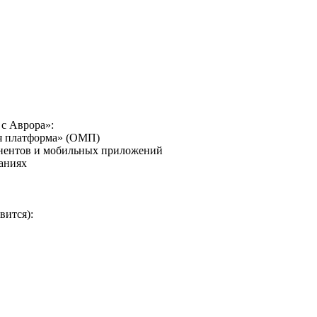
 с Аврора»:
я платформа» (ОМП)
онентов и мобильных приложений
аниях
вится):