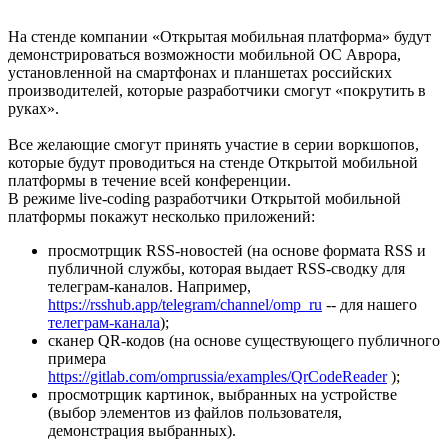
На стенде компании «Открытая мобильная платформа» будут
демонстрироваться возможности мобильной ОС Аврора,
установленной на смартфонах и планшетах российских
производителей, которые разработчики смогут «покрутить в
руках».
Все желающие смогут принять участие в серии воркшопов,
которые будут проводиться на стенде Открытой мобильной
платформы в течение всей конференции.
В режиме live-coding разработчики Открытой мобильной
платформы покажут несколько приложений:
просмотрщик RSS-новостей (на основе формата RSS и
публичной службы, которая выдает RSS-сводку для
телеграм-каналов. Например,
https://rsshub.app/telegram/channel/omp_ru
-- для нашего
телеграм-канала
);
сканер QR-кодов (на основе существующего публичного
примера
https://gitlab.com/omprussia/examples/QrCodeReader
);
просмотрщик картинок, выбранных на устройстве
(выбор элементов из файлов пользователя,
демонстрация выбранных).