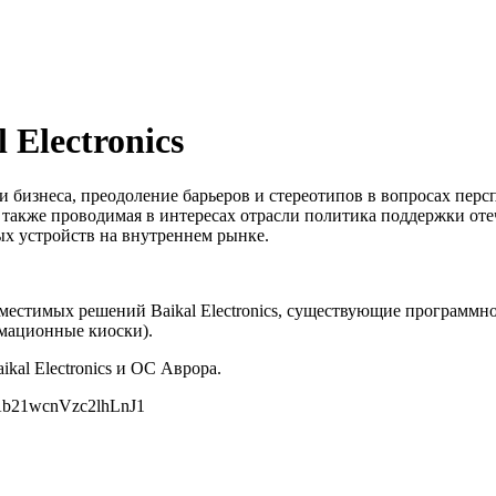
Electronics
и бизнеса, преодоление барьеров и стереотипов в вопросах пер
а также проводимая в интересах отрасли политика поддержки о
х устройств на внутреннем рынке.
местимых решений Baikal Electronics, существующие программн
мационные киоски).
kal Electronics и ОС Аврора.
FAb21wcnVzc2lhLnJ1