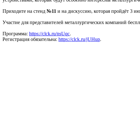
Приходите на стенд
№11
и на дискуссию, которая пройдёт 3 июн
Участие для представителей металлургических компаний беспл
Программа:
https://clck.ru/nsUqc
.
Регистрация обязательна:
https://clck.ru/jUHup
.