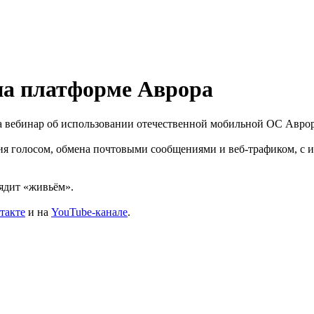
а платформе Аврора
ла вебинар об использовании отечественной мобильной ОС Авр
ия голосом, обмена почтовыми сообщениями и веб-трафиком, с и
лядит «живьём».
такте
и на
YouTube-канале
.