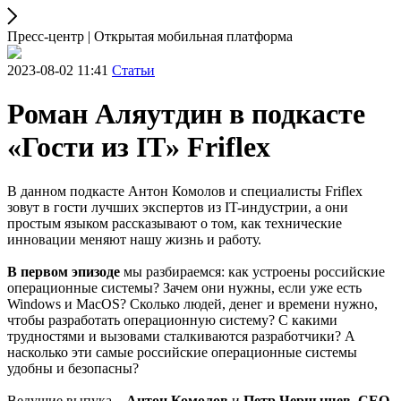
Пресс-центр | Открытая мобильная платформа
2023-08-02 11:41
Статьи
Роман Аляутдин в подкасте
«Гости из IT» Friflex
В данном подкасте Антон Комолов и специалисты Friflex
зовут в гости лучших экспертов из IT-индустрии, а они
простым языком рассказывают о том, как технические
инновации меняют нашу жизнь и работу.
В первом эпизоде
мы разбираемся: как устроены российские
операционные системы? Зачем они нужны, если уже есть
Windows и MacOS? Сколько людей, денег и времени нужно,
чтобы разработать операционную систему? С какими
трудностями и вызовами сталкиваются разработчики? А
насколько эти самые российские операционные системы
удобны и безопасны?
Ведущие выпука –
Антон Комолов
и
Петр Чернышев, CEO