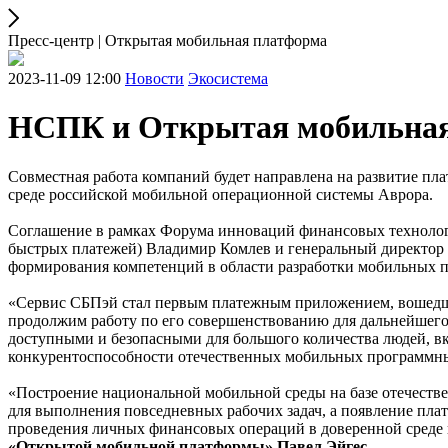
Пресс-центр | Открытая мобильная платформа
2023-11-09 12:00
Новости
Экосистема
НСПК и Открытая мобильная 
Совместная работа компаний будет направлена на развитие пл
среде российской мобильной операционной системы Аврора.
Соглашение в рамках Форума инноваций финансовых техноло
быстрых платежей) Владимир Комлев и генеральный директор
формирования компетенций в области разработки мобильных п
«Сервис СБПэй стал первым платежным приложением, вошедши
продолжим работу по его совершенствованию для дальнейшего
доступными и безопасными для большого количества людей, вк
конкурентоспособности отечественных мобильных программн
«Построение национальной мобильной среды на базе отечеств
для выполнения повседневных рабочих задач, а появление пл
проведения личных финансовых операций в доверенной среде по
«Открытой мобильной платформы» Павел Эйгес.