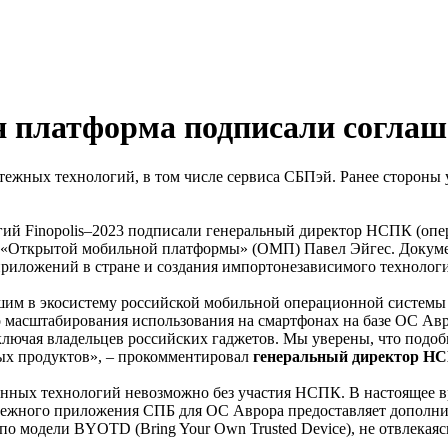
платформа подписали соглаше
атежных технологий, в том числе сервиса СБПэй. Ранее стороны
гий Finopolis–2023 подписали генеральный директор НСПК (о
 «Открытой мобильной платформы» (ОМП) Павел Эйгес. Докуме
риложений в стране и создания импортонезависимого технологи
м в экосистему российской мобильной операционной системы 
 масштабирования использования на смартфонах на базе ОС Авр
лючая владельцев российских гаджетов. Мы уверены, что подоб
ых продуктов», – прокомментировал
генеральный директор Н
енных технологий невозможно без участия НСПК. В настоящее в
атежного приложения СПБ для ОС Аврора предоставляет дополни
 модели BYOTD (Bring Your Own Trusted Device), не отвлекаясь